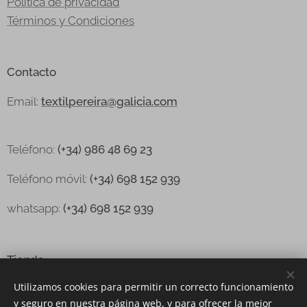
Política de privacidad
Términos y Condiciones
Contacto
Email:
textilpereira@galicia.com
Teléfono:
(+34) 986 48 69 23
Teléfono
móvil:
(+34) 698 152 939
whatsapp:
(+34) 698 152 939
Tienda
Utilizamos cookies para permitir un correcto funcionamiento
Sobre nosotros
y seguro en nuestra página web, y para ofrecer la mejor