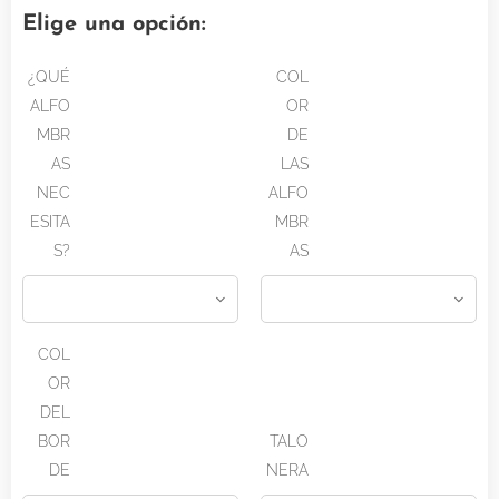
Elige una opción:
¿QUÉ
COL
ALFO
OR
MBR
DE
AS
LAS
NEC
ALFO
ESITA
MBR
S?
AS
COL
OR
DEL
BOR
TALO
DE
NERA