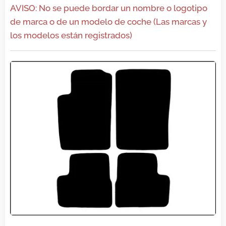
AVISO: No se puede bordar un nombre o logotipo
de marca o de un modelo de coche (Las marcas y
los modelos están registrados)