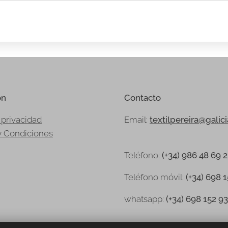
ón
Contacto
 privacidad
Email:
textilpereira@galic
y Condiciones
Teléfono:
(+34) 986 48 69 
Teléfono
móvil:
(+34) 698 
whatsapp:
(+34) 698 152 9