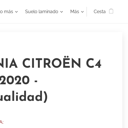
ho más
Suelo laminado
Más
Cesta
NIA CITROËN C4
(2020 -
ualidad)
A: