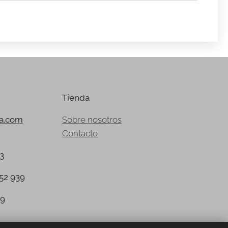
Tienda
ia.com
Sobre nosotros
Contacto
23
152 939
39