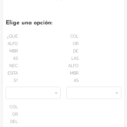
Elige una opción:
¿QUÉ
COL
ALFO
OR
MBR
DE
AS
LAS
NEC
ALFO
ESITA
MBR
S?
AS
COL
OR
DEL