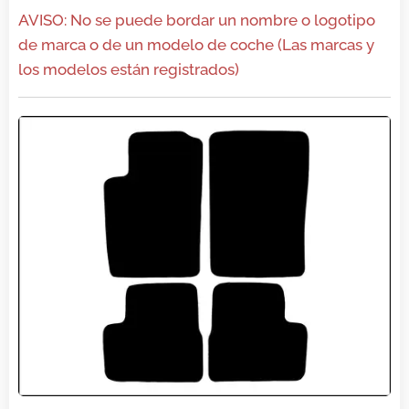
AVISO: No se puede bordar un nombre o logotipo
de marca o de un modelo de coche (Las marcas y
los modelos están registrados)