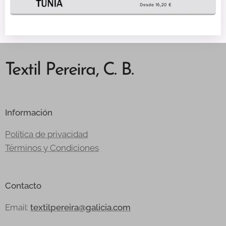
Textil Pereira, C. B.
Información
Política de privacidad
Términos y Condiciones
Contacto
Email:
textilpereira@galicia.com