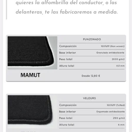
quieres la alfombrilla del conductor, o las
delanteras, te las fabricaremos a medida.