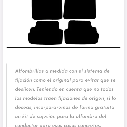
Alfombrillas a medida con el sistema de
fijación como el original para evitar que se
deslicen. Teniendo en cuenta que no todos
los modelos traen fijaciones de origen, si lo
deseas, incorporaremos de forma gratuita
un kit de sujeción para la alfombra del
conductor para esos casos concretos.