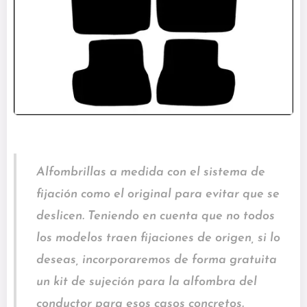
Alfombrillas a medida con el sistema de
fijación como el original para evitar que se
deslicen. Teniendo en cuenta que no todos
los modelos traen fijaciones de origen, si lo
deseas, incorporaremos de forma gratuita
un kit de sujeción para la alfombra del
conductor para esos casos concretos.