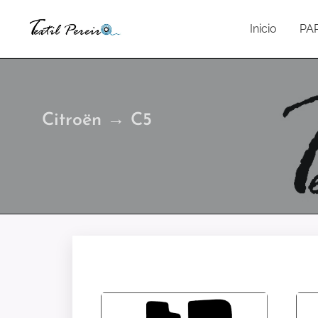
Inicio
PA
Citroën → C5