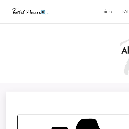
Inicio
PA
A