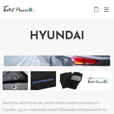
HYUNDAI
Nuestras alfombras de coche están confeccionadas en
España, cuyos materiales están fabricados integramente en