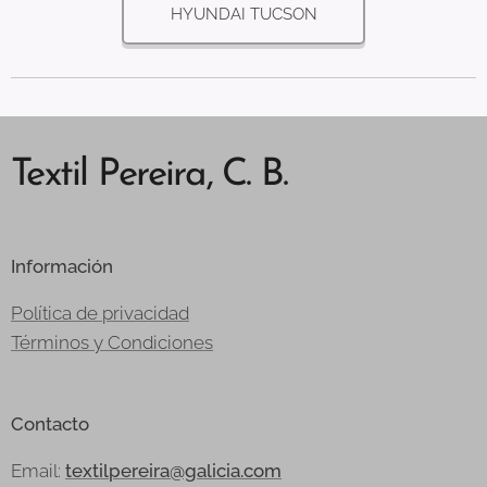
HYUNDAI TUCSON
Textil Pereira, C. B.
Información
Política de privacidad
Términos y Condiciones
Contacto
Email:
textilpereira@galicia.com