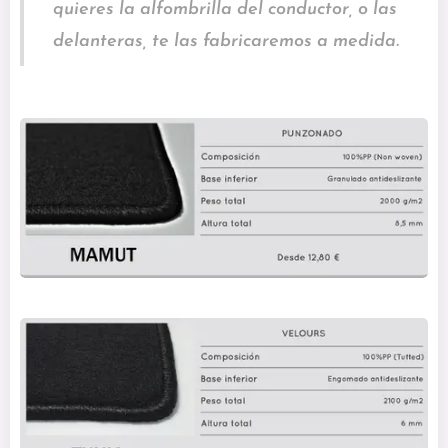
quieres la alfombrilla del conductor, o las
delanteras, te las fabricaremos a medida.