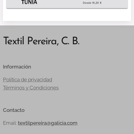
Textil Pereira, C. B.
Información
Política de privacidad
Términos y Condiciones
Contacto
Email:
textilpereira@galicia.com