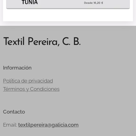
Textil Pereira, C. B.
Información
Política de privacidad
Términos y Condiciones
Contacto
Email:
textilpereira@galicia.com