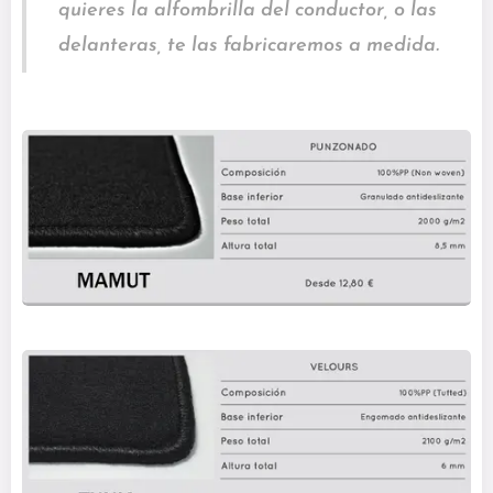
quieres la alfombrilla del conductor, o las
delanteras, te las fabricaremos a medida.