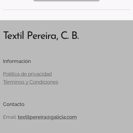
Textil Pereira, C. B.
Información
Política de privacidad
Términos y Condiciones
Contacto
Email:
textilpereira@galicia.com