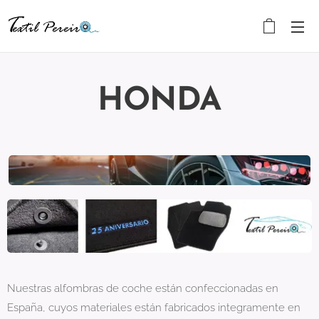
HONDA
Nuestras alfombras de coche están confeccionadas en
España, cuyos materiales están fabricados integramente en