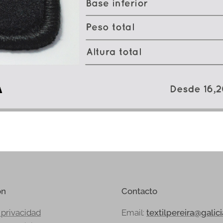
ón
Contacto
 privacidad
Email:
textilpereira@galic