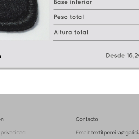
ón
Contacto
 privacidad
Email:
textilpereira@galic