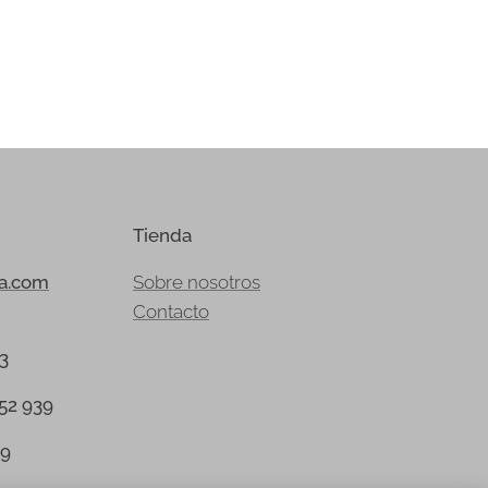
Tienda
ia.com
Sobre nosotros
Contacto
23
152 939
39