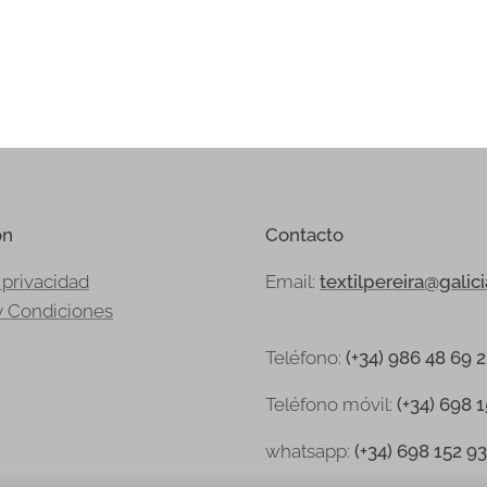
ón
Contacto
 privacidad
Email:
textilpereira@galic
y Condiciones
Teléfono:
(+34) 986 48 69 
Teléfono
móvil:
(+34) 698 
whatsapp:
(+34) 698 152 9