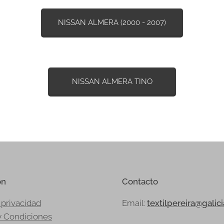
NISSAN ALMERA (2000 - 2007)
NISSAN ALMERA TINO
ón
Contacto
 privacidad
Email:
textilpereira@galic
y Condiciones