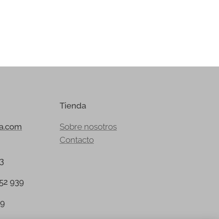
Tienda
ia.com
Sobre nosotros
Contacto
23
152 939
39