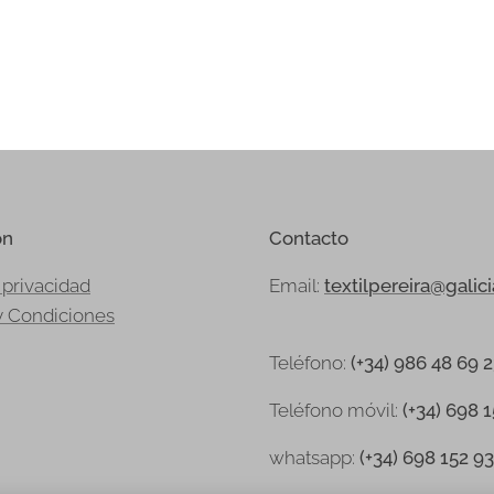
ón
Contacto
 privacidad
Email:
textilpereira@galic
y Condiciones
Teléfono:
(+34) 986 48 69 
Teléfono
móvil:
(+34) 698 
whatsapp:
(+34) 698 152 9