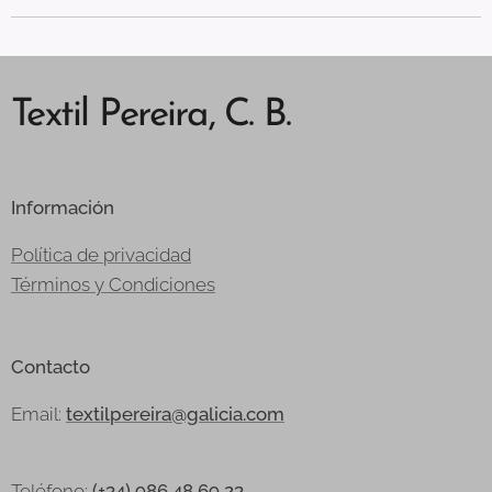
Textil Pereira, C. B.
Información
Política de privacidad
Términos y Condiciones
Contacto
Email:
textilpereira@galicia.com
Teléfono:
(+34) 986 48 69 23